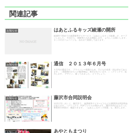
関連記事
はあとふるキッズ綾瀬の開所
お知らせ
綾瀬市で初めての放課後等デイサービス 「はあとふるキッズ綾瀬」が、オープ
ンしました。 今日から、体験受け入れを開始します。 よろしくお願いします。
キッズのホームページも、合わせて更新してあります。
通信 ２０１３年６月号
お知らせ
６月号の通信です。 プライバシー保護のため、子どもの名前・顔は伏せてあり
ます。 （保護者のかたへの配布物は、表示されています。） ↓クリックで、拡
大します。 デザイン、凝ってみました。 どうでしょう。
藤沢市合同説明会
お知らせ
10月17日（火）に、藤沢市で、 放課後等デイサービスなどの事業所合同説明会
があります。 ↓クリックで、PDFファイルが開きます。 藤沢市内のおもだった
事業所の内容が、確認できます。 「はあとふるキッズ長後」も、展示します。
あやともまつり
お知らせ