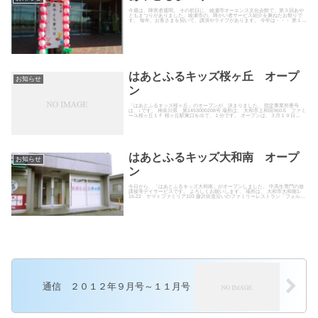
今週は、障害者週間。 その初日に、綾瀬市オーエンス文化会館で、第３回あや
ともまつりがありました。綾瀬市の、障がい者サービス紹介を兼ねたお祭りで
す。 毎年、お客さまを招いて、講演やライブがあります。 今年は・・・ 第１部
は、「はっぱオールスタ...
はあとふるキッズ桜ヶ丘 オープ
お知らせ
ン
「はあとふるキッズ桜ヶ丘」のオープンが、決まりました。 指定事業所番号
は、↓です。 神奈川県 第1453000208号 場所は、 大和市上和田960-5 ファミ
ーユ桜ヶ丘１Ｆ 桜ヶ丘駅東口を出て、１分です。 オープンは、３月１９日
（水）の予...
はあとふるキッズ大和南 オープ
お知らせ
ン
今日から、「はあとふるキッズ大和南」がオープンしました。 中高生専門の放
課後等デイサービスです。 よろしくお願いします。 場所は、 大和市大和南1-
16-22 ヤマトファミリア103 藤沢街道沿いのファミリーレストラン「フォルク
ス」から、 ...
通信 ２０１２年９月号～１１月号