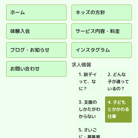
ホーム
キッズの方針
体験入会
サービス内容・料金
ブログ・お知らせ
インスタグラム
求人情報
お問い合わせ
1. 放デイ
2. どんな
って、な
子が通って
に？
いるの？
3. 支援の
4. 子ども
しかたがわ
とかかわる
からない
仕事
5. さいご
に・募集要